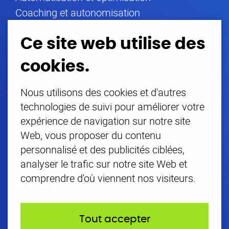
Coaching et autonomisation
Ce site web utilise des
Industries
Énergie
cookies.
Mobilité
Tout le reste
Nous utilisons des cookies et d'autres
technologies de suivi pour améliorer votre
expérience de navigation sur notre site
Sujets tendance
Web, vous proposer du contenu
Conseil en IA
personnalisé et des publicités ciblées,
Solutions de gestion des actifs énergétiques
analyser le trafic sur notre site Web et
comprendre d'où viennent nos visiteurs.
Projets
Emplois
Tout accepter